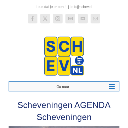
Skip
Leuk dat je er bent!
|
info@schev.nl
to
content
Facebook
X
Instagram
Weekly
De
E-
Newspaper
Klinker
mail
Ga naar...
Scheveningen AGENDA
Scheveningen